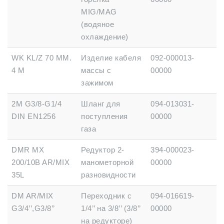
MIG/MAG
(водяное
охлаждение)
WK KL/Z 70 MM.
Изделие кабеля
092-000013-
4 M
массы с
00000
зажимом
2M G3/8-G1/4
Шланг для
094-013031-
DIN EN1256
поступления
00000
газа
DMR MX
Редуктор 2-
394-000023-
200/10B AR/MIX
манометорной
00000
35L
разновидности
DM AR/MIX
Переходник с
094-016619-
G3/4’’,G3/8’’
1/4’’ на 3/8’’ (3/8’’
00000
на редукторе)