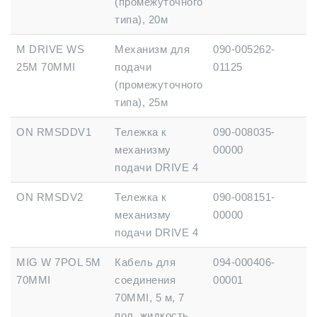
(промежуточного
типа), 20м
M DRIVE WS
Механизм для
090-005262-
25М 70MMІ
подачи
01125
(промежуточного
типа), 25м
ON RMSDDV1
Тележка к
090-008035-
механизму
00000
подачи DRIVE 4
ON RMSDV2
Тележка к
090-008151-
механизму
00000
подачи DRIVE 4
MIG W 7POL 5M
Кабель для
094-000406-
70MMІ
соединения
00001
70MMІ, 5 м, 7
пол, жидкость