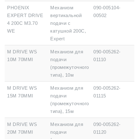
PHOENIX
Механизм
090-005104-
EXPERT DRIVE
вертикальной
00502
4 200С M3.70
подачи с
WE
катушкой 200C,
Expert
M DRIVE WS
Механизм для
090-005262-
10М 70MMІ
подачи
01110
(промежуточного
типа), 10м
M DRIVE WS
Механизм для
090-005262-
15М 70MMІ
подачи
01115
(промежуточного
типа), 15м
M DRIVE WS
Механизм для
090-005262-
20М 70MMІ
подачи
01120