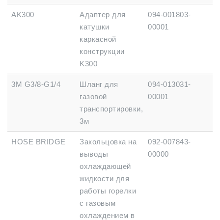
AK300
Адаптер для
094-001803-
катушки
00001
каркасной
конструкции
K300
3M G3/8-G1/4
Шланг для
094-013031-
газовой
00001
транспортировки,
3м
HOSE BRIDGE
Закольцовка на
092-007843-
выводы
00000
охлаждающей
жидкости для
работы горелки
с газовым
охлаждением в