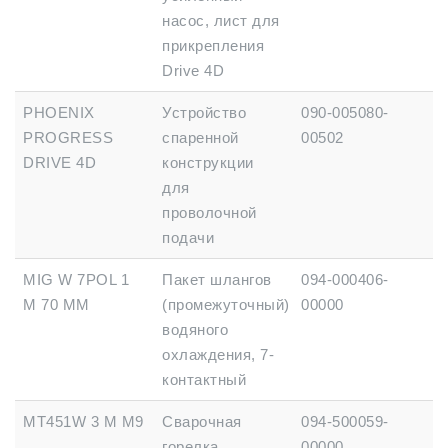
насос, лист для
прикрепления
Drive 4D
PHOENIX
Устройство
090-005080-
PROGRESS
спаренной
00502
DRIVE 4D
конструкции
для
проволочной
подачи
MIG W 7POL 1
Пакет шлангов
094-000406-
M 70 MM
(промежуточный)
00000
водяного
охлаждения, 7-
контактный
MT451W 3 M M9
Сварочная
094-500059-
горелка
00000