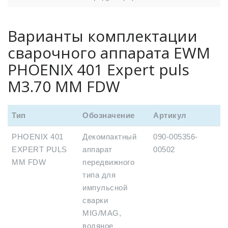
Варианты комплектации
сварочного аппарата EWM
PHOENIX 401 Expert puls
M3.70 MM FDW
Тип
Обозначение
Артикул
PHOENIX 401
Декомпактный
090-005356-
EXPERT PULS
аппарат
00502
MM FDW
передвижного
типа для
импульсной
сварки
MIG/MAG,
водяное