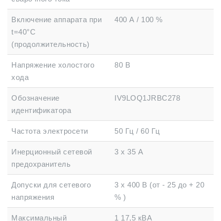
Включение аппарата при
400 А / 100 %
t=40°C
(продолжительность)
Напряжение холостого
80 В
хода
Обозначение
IV9LOQ1JRBC278
идентификатора
Частота электросети
50 Гц / 60 Гц
Инерционный сетевой
3 х 35 А
предохранитель
Допуски для сетевого
3 х 400 В (от - 25 до + 20
напряжения
% )
Максимальный
1 17,5 кВА