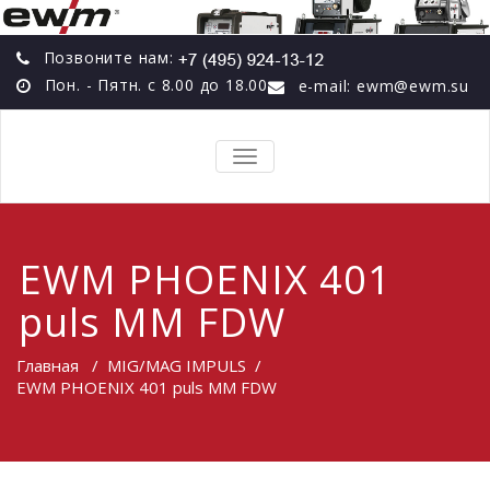
Позвоните нам:
Пон. - Пятн. с 8.00 до 18.00
e-mail: ewm@ewm.su
TOGGLE
NAVIGATION
EWM PHOENIX 401
puls MM FDW
Главная
/
MIG/MAG IMPULS
/
EWM PHOENIX 401 puls MM FDW