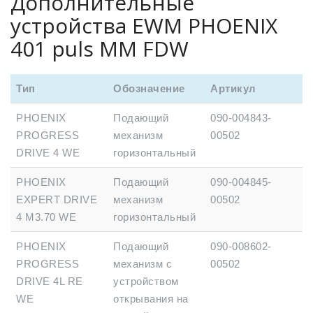
Дополнительные
устройства EWM PHOENIX
401 puls MM FDW
Тип
Обозначение
Артикул
PHOENIX
Подающий
090-004843-
PROGRESS
механизм
00502
DRIVE 4 WE
горизонтальный
PHOENIX
Подающий
090-004845-
EXPERT DRIVE
механизм
00502
4 M3.70 WE
горизонтальный
PHOENIX
Подающий
090-008602-
PROGRESS
механизм с
00502
DRIVE 4L RE
устройством
WE
открывания на