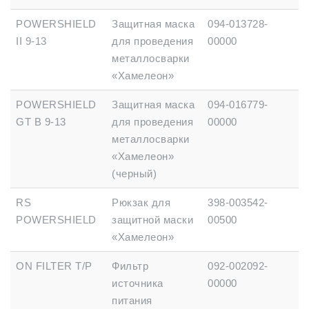
POWERSHIELD
Защитная маска
094-013728-
II 9-13
для проведения
00000
металлосварки
«Хамелеон»
POWERSHIELD
Защитная маска
094-016779-
GT B 9-13
для проведения
00000
металлосварки
«Хамелеон»
(черный)
RS
Рюкзак для
398-003542-
POWERSHIELD
защитной маски
00500
«Хамелеон»
ON FILTER T/P
Фильтр
092-002092-
источника
00000
питания