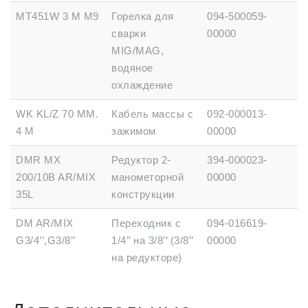
MT451W 3 M M9
Горелка для
094-500059-
сварки
00000
MIG/MAG,
водяное
охлаждение
WK KL/Z 70 MM.
Кабель массы с
092-000013-
4 M
зажимом
00000
DMR MX
Редуктор 2-
394-000023-
200/10B AR/MIX
манометорной
00000
35L
конструкции
DM AR/MIX
Переходник с
094-016619-
G3/4’’,G3/8’’
1/4’’ на 3/8’’ (3/8’’
00000
на редукторе)