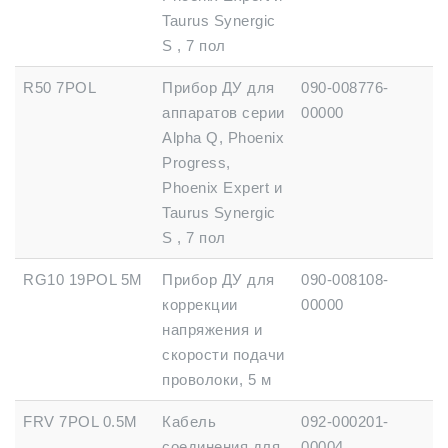
Taurus Synergic
S , 7 пол
R50 7POL
Прибор ДУ для
090-008776-
аппаратов серии
00000
Alpha Q, Phoenix
Progress,
Phoenix Expert и
Taurus Synergic
S , 7 пол
RG10 19POL 5M
Прибор ДУ для
090-008108-
коррекции
00000
напряжения и
скорости подачи
проволоки, 5 м
FRV 7POL 0.5М
Кабель
092-000201-
соединения для
00004