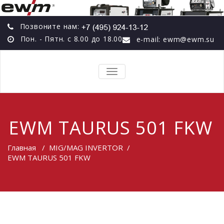
Позвоните нам:
Пон. - Пятн. с 8.00 до 18.00
e-mail: ewm@ewm.su
TOGGLE
NAVIGATION
EWM TAURUS 501 FKW
Главная
/
MIG/MAG INVERTOR
/
EWM TAURUS 501 FKW