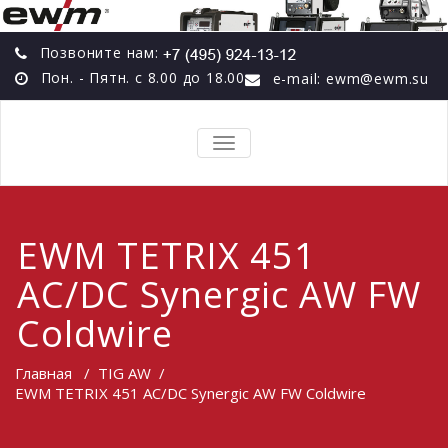
Позвоните нам:
Пон. - Пятн. с 8.00 до 18.00
e-mail: ewm@ewm.su
TOGGLE
NAVIGATION
EWM TETRIX 451
AC/DC Synergic AW FW
Coldwire
Главная
/
TIG AW
/
EWM TETRIX 451 AC/DC Synergic AW FW Coldwire