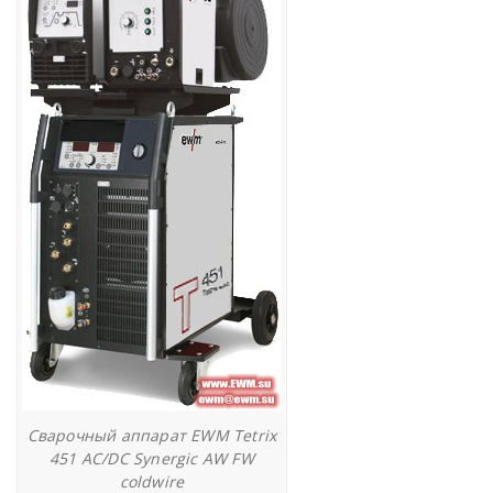
Сварочный аппарат EWM Tetrix
451 AC/DC Synergic AW FW
coldwire