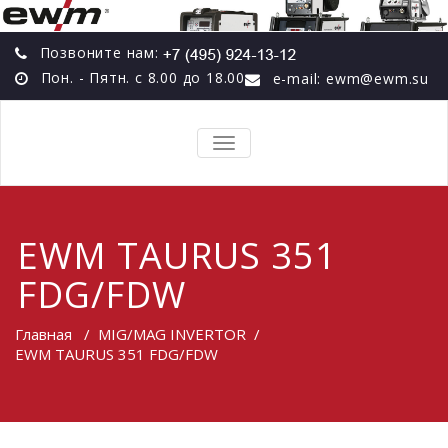
Позвоните нам:
Пон. - Пятн. с 8.00 до 18.00
e-mail: ewm@ewm.su
TOGGLE
NAVIGATION
EWM TAURUS 351
FDG/FDW
Главная
/
MIG/MAG INVERTOR
/
EWM TAURUS 351 FDG/FDW